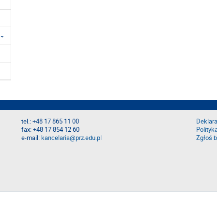
tel.: +48 17 865 11 00
Deklara
fax: +48 17 854 12 60
Polityk
e-mail:
kancelaria@prz.edu.pl
Zgłoś b