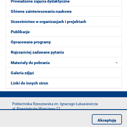
Prowadzone zajęcia dydaktyczne
Główne zainteresowania naukowe
Uczestnictwo w organizacjach i projektach
Publikacje
Opracowane programy
Najczęściej zadawane pytania
Materiały do pobrania
Galeria zdjęć
Linki do innych stron
Politechnika Rzeszowska im. Ignacego Łukasiewicza
al. Powstańców Warszawy 12
35-029 Rzeszów
Akceptuję
tel.: +48 17 865 11 00