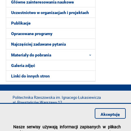
Główne zainteresowania naukowe
Uczestnictwo w organizacjach i projektach
Publikacje
Opracowane programy
Najczęściej zadawane pytania
Materiały do pobrania
Galeria zdjęć
Linki do innych stron
Politechnika Rzeszowska im. Ignacego Łukasiewicza
al. Powstańców Warszawy 12
35-029 Rzeszów
Akceptuję
tel.: +48 17 865 11 00
fax: +48 17 854 12 60
Nasze serwisy używają informacji zapisanych w plikach
e-mail:
kancelaria@prz.edu.pl