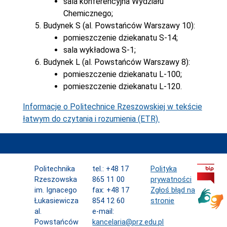
sala konferencyjna Wydziału
Chemicznego;
Budynek S (al. Powstańców Warszawy 10):
pomieszczenie dziekanatu S-14;
sala wykładowa S-1;
Budynek L (al. Powstańców Warszawy 8):
pomieszczenie dziekanatu L-100;
pomieszczenie dziekanatu L-120.
Informacje o Politechnice Rzeszowskiej w tekście
łatwym do czytania i rozumienia (ETR).
Politechnika
tel.: +48 17
Polityka
Rzeszowska
865 11 00
prywatności
im. Ignacego
fax: +48 17
Zgłoś błąd na
Łukasiewicza
854 12 60
stronie
al.
e-mail:
Powstańców
kancelaria@prz.edu.pl