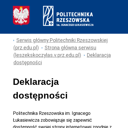
Serwis główny Politechniki Rzeszowskiej
(prz.edu.pl)
Strona główna serwisu
(leszekskoczylas.v.prz.edu.pl)
Deklaracja
dostępności
Deklaracja
dostępności
Politechnika Rzeszowska im. Ignacego
Łukasiewicza
zobowiązuje się zapewnić
dostępność swojej
strony internetowej
zgodnie z